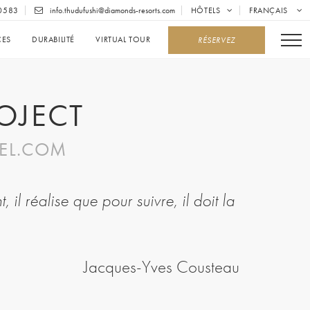
0583
info.thudufushi@diamonds-resorts.com
HÔTELS
FRANÇAIS
CES
DURABILITÉ
VIRTUAL TOUR
RÉSERVEZ
OJECT
EL.COM
il réalise que pour suivre, il doit la
Jacques-Yves Cousteau