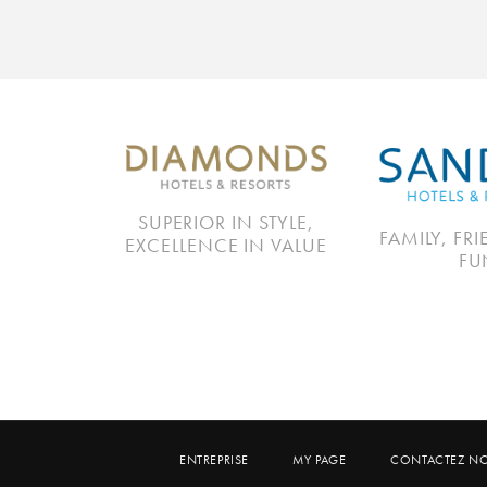
SUPERIOR IN STYLE,
FAMILY, FR
EXCELLENCE IN VALUE
FU
ENTREPRISE
MY PAGE
CONTACTEZ N