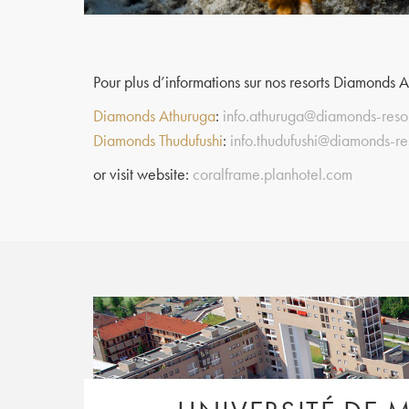
Pour plus d’informations sur nos resorts Diamonds 
Diamonds Athuruga
:
info.athuruga@diamonds-reso
Diamonds Thudufushi
:
info.thudufushi@diamonds-re
or visit website:
coralframe.planhotel.com