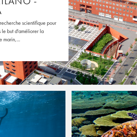
MILANO -
A
recherche scientifique pour
 le but d'améliorer la
 marin,...