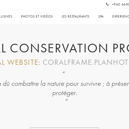
+960 668
LUSIVES
PHOTOS ET VIDÉOS
LES RESTAURANTS
SPA
EXPERIEN
L CONSERVATION PR
AL WEBSITE:
CORALFRAME.PLANHOT
 dû combattre la nature pour survivre ; à présent, 
protéger.