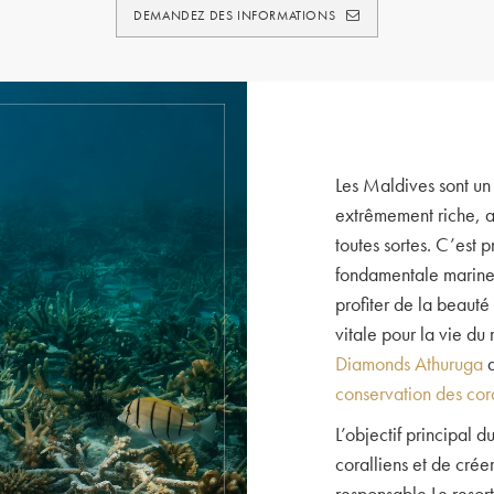
DEMANDEZ DES INFORMATIONS
Les Maldives sont un 
extrêmement riche, 
toutes sortes. C’est
fondamentale marine 
profiter de la beauté
vitale pour la vie du 
Diamonds Athuruga
a
conservation des co
L’objectif principal d
coralliens et de crée
responsable.Le resor