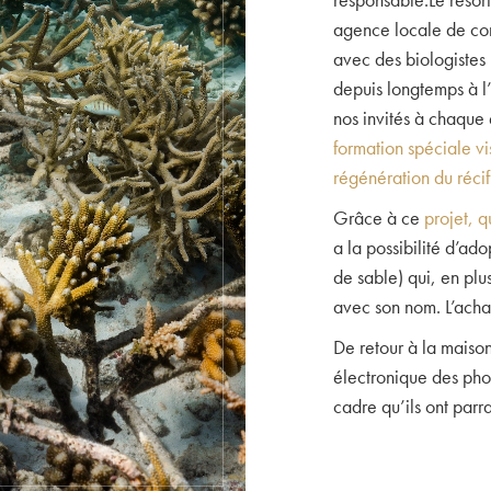
agence locale de co
avec des biologistes m
depuis longtemps à l’
nos invités à chaque 
formation spéciale vi
régénération du récif
Grâce à ce
projet, 
a la possibilité d’ado
de sable) qui, en plu
avec son nom. L’ach
De retour à la maison
électronique des phot
cadre qu’ils ont parr