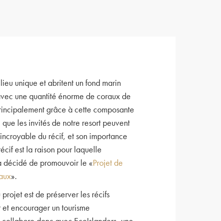
lieu unique et abritent un fond marin
avec une quantité énorme de coraux de
 principalement grâce à cette composante
que les invités de notre resort peuvent
 incroyable du récif, et son importance
récif est la raison pour laquelle
 décidé de promouvoir le «
Projet de
raux
».
u projet est de préserver les récifs
r et encourager un tourisme
t collabore donc avec EcoIslanders, une