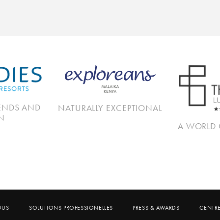
IENDS AND
NATURALLY EXCEPTIONAL
N
A WORLD 
OUS
SOLUTIONS PROFESSIONELLES
PRESS & AWARDS
CENTR