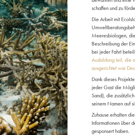
schaffen und zu förde
Die Arbeit mit EcoIsl
Umweltberatungsbehö
Meeresbiologen, die 
Beschreibung der Einz
bei jeder Fahrt betei
Ausbildung teil, die 
ausgerichtet war Des 
Dank dieses Projekte
jeder Gast die Mögli
Sand), die zusätzlich
seinem Namen auf si
Zuhause erhalten die
Informationen über 
gesponsert haben.