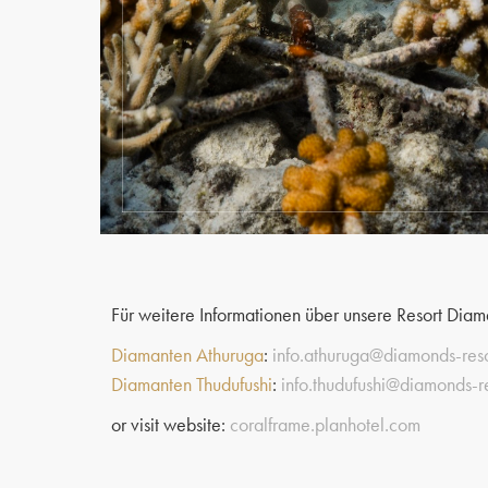
Für weitere Informationen über unsere Resort Diam
Diamanten Athuruga
:
info.athuruga@diamonds-res
Diamanten Thudufushi
:
info.thudufushi@diamonds-r
or visit website:
coralframe.planhotel.com