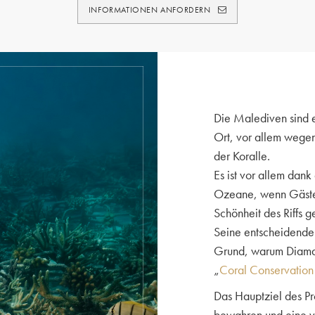
INFORMATIONEN ANFORDERN
Die Malediven sind e
Ort, vor allem wegen
der Koralle.
Es ist vor allem dan
Ozeane, wenn Gäste 
Schönheit des Riffs 
Seine entscheidende 
Grund, warum Diaman
„
Coral Conservation 
Das Hauptziel des Proj
bewahren und eine ve