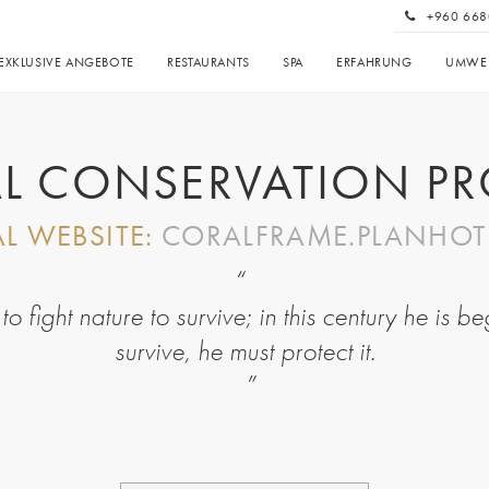
+960 668
EXKLUSIVE ANGEBOTE
RESTAURANTS
SPA
ERFAHRUNG
UMWEL
L CONSERVATION PR
AL WEBSITE:
CORALFRAME.PLANHOT
 fight nature to survive; in this century he is be
survive, he must protect it.