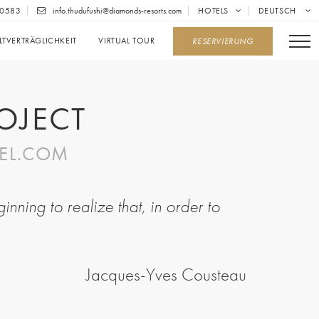
0583
info.thudufushi@diamonds-resorts.com
HOTELS
DEUTSCH
TVERTRÄGLICHKEIT
VIRTUAL TOUR
RESERVIERUNG
OJECT
EL.COM
ginning to realize that, in order to
Jacques-Yves Cousteau